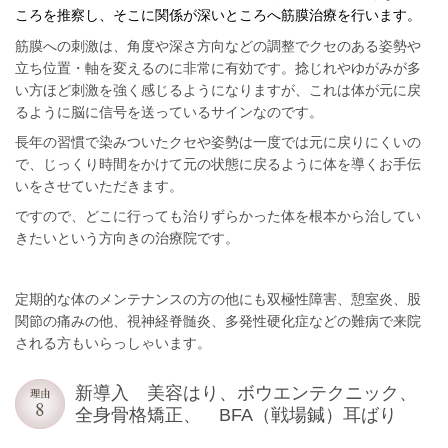
ころを推察し、そこに関係が深いところへ筋膜治療を行います。
筋膜への刺激は、角度や深さ方向などの調整でクセのある姿勢や
立ち位置・軸を変えるのに非常に有効です。捻じれやゆがみが多
い方ほど刺激を強く感じるようになりますが、これは体が元に戻
るように脳に信号を送っているサインなのです。
長年の習慣で染みついたクセや姿勢は一度では元に戻りにくいの
で、じっくり時間をかけて元の状態に戻るように体を導くお手伝
いをさせていただきます。
ですので、どこに行っても治りずらかった体を根本から治してい
きたいという方向きの治療院です。
定期的な体のメンテナンスの方の他にも双極性障害、憩室炎、股
関節の痛みの他、視神経脊髄炎、多発性硬化症などの難病で来院
される方もいらっしゃいます。
新導入 美容はり、ボウエンテクニック、
全身骨格矯正、 BFA（戦場鍼）耳ばり