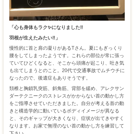
「心も身体もラク✨になりました‼️
羽根が生えたみたい‼️」
慢性的に首と肩の凝りがあるTさん。夏にもぎっくり
腰をしてしまったようです。これらの部位が常に張っ
ていてひどくなると、そこから頭痛が起こり、吐き気
も出てしまうとのこと。20代で交通事故でムチウチに
なったので、後遺症もありそうです。
頚椎と胸鎖乳突筋、斜角筋、背部を緩め、アレクサン
ダーテクニークのストレスがかからない首の動かし方
をご指導させていただきました。自分が考える首の動
きと構造学的に動いているボディイメージが異なる
と、そのギャップが大きくなり、症状が出てきやすく
なります。お家で無理のない首の動かし方を練習して
下さい。